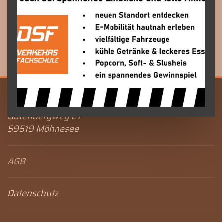
wird die volle Teilnahmegebühr fällig.
Bestätigung
Nach Eingang Ihrer Anmeldung erhalten Sie
eine Bestätigung per E-Mail.
DSF Verkehrsfachschule
Gutenbergweg 21
59519 Möhnesee
AGB
Datenschutz