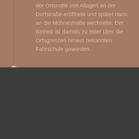
der Ortsmitte von Allagen an der
Dorfstraße eröffnete und später dann
an die Möhnestraße wechselte. Der
Betrieb ist damals zu einer über die
Ortsgrenzen hinaus bekannten
Fahrschule geworden.
1986
Über mehrere Jahrzehnte durchliefen
hier Hunderte von Fahranfängern die
Fahrschule Wohlmeiner, bis 1986
schließlich – nach bestandener
Fahrlehrerprüfung – mit Olaf
Wohlmeiner die zweite Generation die
Fahrschule weiterführte. Im Jahr 1987