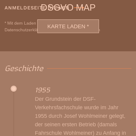
DSGVO MAP
ANMELDESEITE ÖFFNEN
* Mit dem Laden der Karte akzeptieren Sie die
KARTE LADEN *
Datenschutzerklärung von Google.
Mehr erfahren
Geschichte
1955
Der Grundstein der DSF-
Verkehrsfachschule wurde im Jahr
1955 durch Josef Wohlmeiner gelegt,
der seinen ersten Betrieb (damals
Fahrschule Wohlmeiner) zu Anfang in