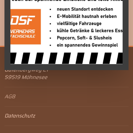
wird die volle Teilnahmegebühr fällig.
Bestätigung
Nach Eingang Ihrer Anmeldung erhalten Sie
eine Bestätigung per E-Mail.
DSF Verkehrsfachschule
Gutenbergweg 21
59519 Möhnesee
AGB
Datenschutz