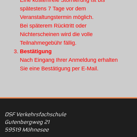
spätestens 7 Tage vor dem
Veranstaltungstermin möglich.
Bei späterem Rücktritt oder
Nichterscheinen wird die volle
Teilnahmegebühr fällig.
Bestätigung
Nach Eingang Ihrer Anmeldung erhalten
Sie eine Bestätigung per E-Mail.
DSF Verkehrsfachschule
Gutenbergweg 21
59519 Möhnesee